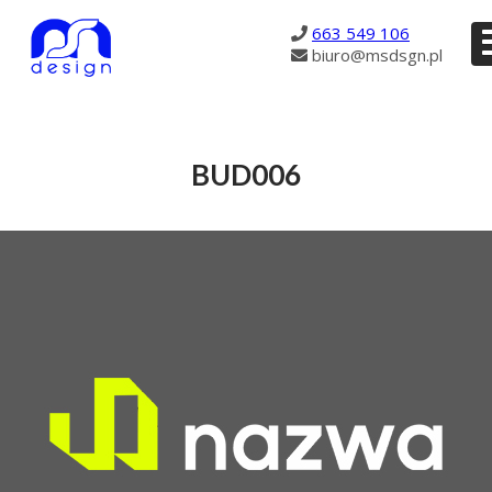
2847
663 549 106
biuro@msdsgn.pl
BUD006