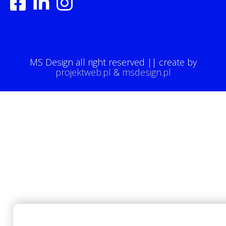
MS Design all right reserved || create by
projektweb.pl
&
msdesign.pl