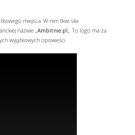
jątkowego miejsca. W nim tkwi siła
anckiej nazwie „
Ambitnie.pl
„. To logo ma za
tych wyjątkowych opowieści.