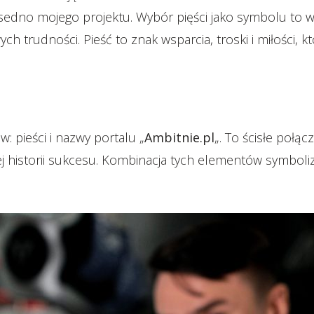
dno mojego projektu. Wybór pięści jako symbolu to wyra
 trudności. Pieść to znak wsparcia, troski i miłości,
o
 pieści i nazwy portalu „
Ambitnie.pl
„. To ścisłe połąc
 historii sukcesu. Kombinacja tych elementów symboliz