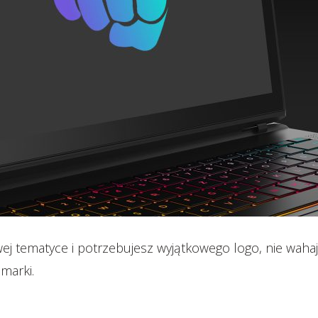
awej tematyce i potrzebujesz wyjątkowego logo, nie wah
marki.