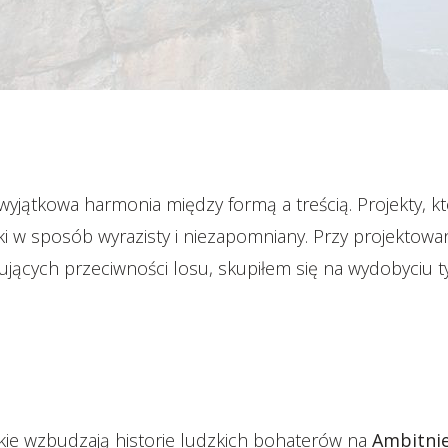
wyjątkowa harmonia między formą a treścią. Projekty, któ
rki w sposób wyrazisty i niezapomniany. Przy projektowa
ujących przeciwności losu, skupiłem się na wydobyciu ty
akie wzbudzają historie ludzkich bohaterów na
Ambitnie