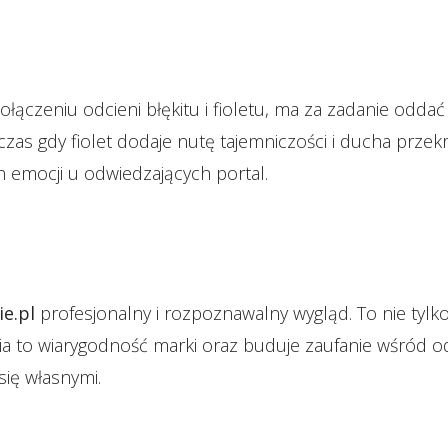
czeniu odcieni błękitu i fioletu, ma za zadanie oddać h
zas gdy fiolet dodaje nutę tajemniczości i ducha przek
h emocji u odwiedzających portal.
e.pl
profesjonalny i rozpoznawalny wygląd. To nie tylk
cnia to wiarygodność marki oraz buduje zaufanie wśród o
się własnymi.