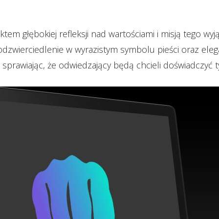
ktem głębokiej refleksji nad wartościami i misją tego wy
e odzwierciedlenie w wyrazistym symbolu pieści oraz eleg
 sprawiając, że odwiedzający będą chcieli doświadczyć 