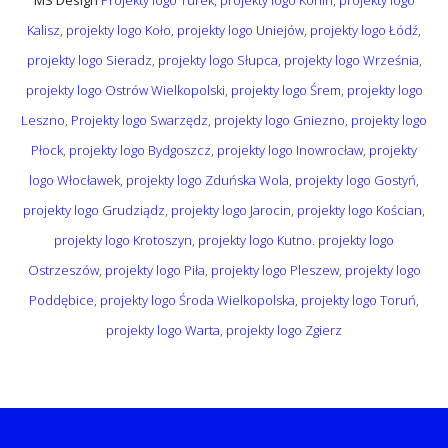
MS Design
Projekty logo Turek
,
projekty logo Konin
,
projekty logo
Kalisz
,
projekty logo Koło
,
projekty logo Uniejów
,
projekty logo Łódź
,
projekty logo Sieradz
,
projekty logo Słupca
,
projekty logo Września
,
projekty logo Ostrów Wielkopolski
,
projekty logo Śrem
,
projekty logo
Leszno
,
Projekty logo Swarzędz
,
projekty logo Gniezno
,
projekty logo
Płock
,
projekty logo Bydgoszcz
,
projekty logo Inowrocław
,
projekty
logo Włocławek
,
projekty logo Zduńska Wola
,
projekty logo Gostyń
,
projekty logo Grudziądz
,
projekty logo Jarocin
,
projekty logo Kościan
,
projekty logo Krotoszyn
,
projekty logo Kutno
.
projekty logo
Ostrzeszów
,
projekty logo Piła
,
projekty logo Pleszew
,
projekty logo
Poddębice
,
projekty logo Środa Wielkopolska
,
projekty logo Toruń
,
projekty logo Warta
,
projekty logo Zgierz