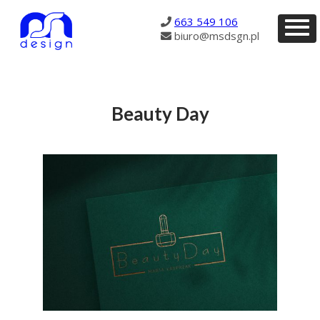
216
663 549 106
biuro@msdsgn.pl
Beauty Day