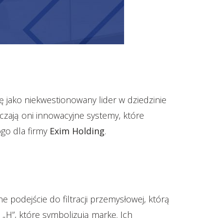
ę jako niekwestionowany lider w dziedzinie
czają oni innowacyjne systemy, które
go dla firmy
Exim Holding
.
e podejście do filtracji przemysłowej, którą
 „H”, które symbolizują markę. Ich