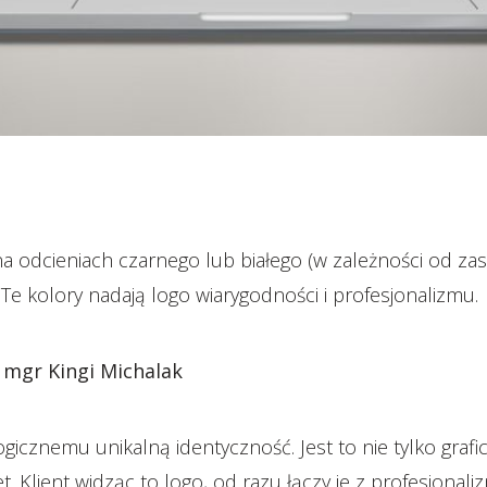
na odcieniach czarnego lub białego (w zależności od za
 Te kolory nadają logo wiarygodności i profesjonalizmu.
 mgr Kingi Michalak
icznemu unikalną identyczność. Jest to nie tylko graf
inet. Klient widząc to logo, od razu łączy je z profesjon