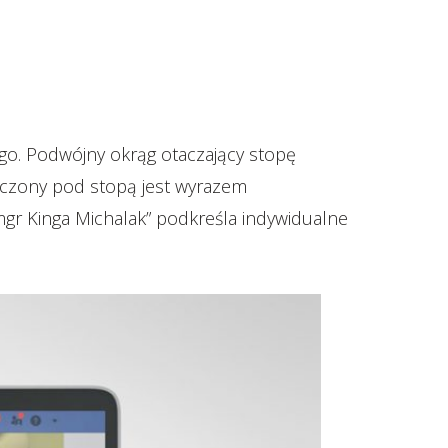
go. Podwójny okrąg otaczający stopę
czony pod stopą jest wyrazem
mgr Kinga Michalak” podkreśla indywidualne