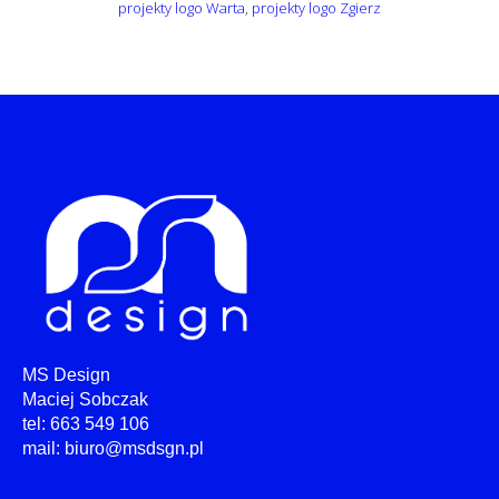
projekty logo Warta
,
projekty logo Zgierz
MS Design
Maciej Sobczak
tel: 663 549 106
mail: biuro@msdsgn.pl