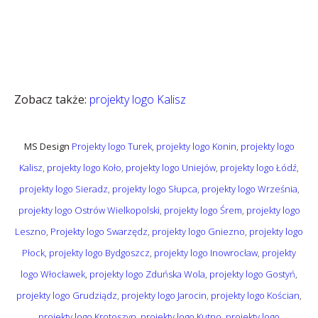
Zobacz także:
projekty logo Kalisz
MS Design
Projekty logo Turek
,
projekty logo Konin
,
projekty logo
Kalisz
,
projekty logo Koło
,
projekty logo Uniejów
,
projekty logo Łódź
,
projekty logo Sieradz
,
projekty logo Słupca
,
projekty logo Września
,
projekty logo Ostrów Wielkopolski
,
projekty logo Śrem
,
projekty logo
Leszno
,
Projekty logo Swarzędz
,
projekty logo Gniezno
,
projekty logo
Płock
,
projekty logo Bydgoszcz
,
projekty logo Inowrocław
,
projekty
logo Włocławek
,
projekty logo Zduńska Wola
,
projekty logo Gostyń
,
projekty logo Grudziądz
,
projekty logo Jarocin
,
projekty logo Kościan
,
projekty logo Krotoszyn
,
projekty logo Kutno
.
projekty logo