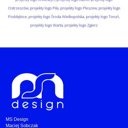
Ostrzeszów
,
projekty logo Piła
,
projekty logo Pleszew
,
projekty logo
Poddębice
,
projekty logo Środa Wielkopolska
,
projekty logo Toruń
,
projekty logo Warta
,
projekty logo Zgierz
MS Design
Maciej Sobczak