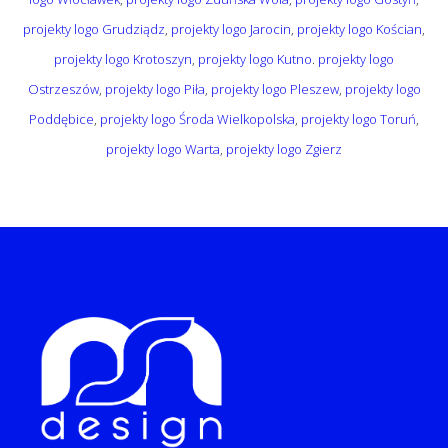
projekty logo Grudziądz
,
projekty logo Jarocin
,
projekty logo Kościan
,
projekty logo Krotoszyn
,
projekty logo Kutno
.
projekty logo
Ostrzeszów
,
projekty logo Piła
,
projekty logo Pleszew
,
projekty logo
Poddębice
,
projekty logo Środa Wielkopolska
,
projekty logo Toruń
,
projekty logo Warta
,
projekty logo Zgierz