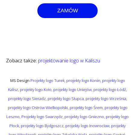
ZAMÓW
Zobacz także:
projektowanie logo w Kaliszu
MS Design
Projekty logo Turek
,
projekty logo Konin
,
projekty logo
Kalisz
,
projekty logo Koło
,
projekty logo Uniejów
,
projekty logo Łódź
,
projekty logo Sieradz
,
projekty logo Słupca
,
projekty logo Września
,
projekty logo Ostrów Wielkopolski
,
projekty logo Śrem
,
projekty logo
Leszno
,
Projekty logo Swarzędz
,
projekty logo Gniezno
,
projekty logo
Płock
,
projekty logo Bydgoszcz
,
projekty logo Inowrocław
,
projekty
logo Włocławek
,
projekty logo Zduńska Wola
,
projekty logo Gostyń
,