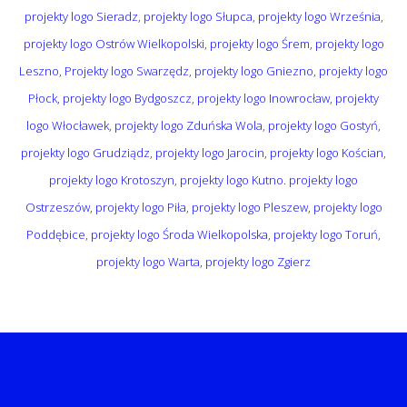
projekty logo Sieradz
,
projekty logo Słupca
,
projekty logo Września
,
projekty logo Ostrów Wielkopolski
,
projekty logo Śrem
,
projekty logo
Leszno
,
Projekty logo Swarzędz
,
projekty logo Gniezno
,
projekty logo
Płock
,
projekty logo Bydgoszcz
,
projekty logo Inowrocław
,
projekty
logo Włocławek
,
projekty logo Zduńska Wola
,
projekty logo Gostyń
,
projekty logo Grudziądz
,
projekty logo Jarocin
,
projekty logo Kościan
,
projekty logo Krotoszyn
,
projekty logo Kutno
.
projekty logo
Ostrzeszów
,
projekty logo Piła
,
projekty logo Pleszew
,
projekty logo
Poddębice
,
projekty logo Środa Wielkopolska
,
projekty logo Toruń
,
projekty logo Warta
,
projekty logo Zgierz