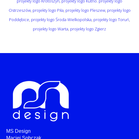
projekty logo Krotoszyn
,
projekty logo Kutno
.
projekty logo
Ostrzeszów
,
projekty logo Piła
,
projekty logo Pleszew
,
projekty logo
Poddębice
,
projekty logo Środa Wielkopolska
,
projekty logo Toruń
,
projekty logo Warta
,
projekty logo Zgierz
MS Design
Maciej Sobczak